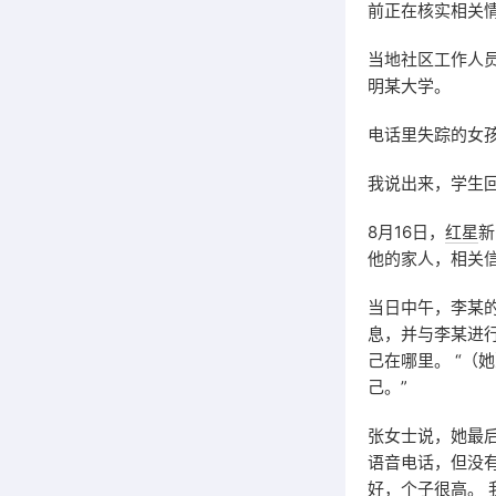
前正在核实相关
当地社区工作人
明某大学。
电话里失踪的女
我说出来，学生
8月16日，
红星
新
他的家人，相关
当日中午，李某
息，并与李某进
己在哪里。 “（
己。”
张女士说，她最
语音电话，但没有
好，个子很高。 