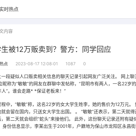
实时热点
文内容
生被12万贩卖到？警方：同学回应
2023-08-17 12:08:01
1087
0
热点
上一段疑似人口贩卖相关信息的
聊天
记录引起网友广泛关注。 网上聊
位昵称为“敏敏”的网友在群聊中发帖称，“昆明市有两人，一名22岁
人”。谁会走路* *保证老板来！”
程中，“敏敏”称，这名22岁的女大学生姓李，她的售价为12万元。
就会留在国内，只送女大学生出国。 。 “敏敏”还表示，第二天就
，第二天就会组织“蛇头”来接他们。 此外，这份聊天记录还附有疑
 身份信息显示，李某出生于2001年，户籍地为保山市龙阳区永昌