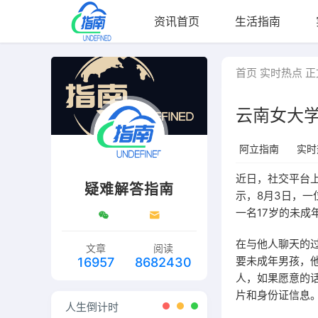
资讯首页
生活指南
首页
实时热点
正
云南女大学
阿立指南
实时
近日，社交平台
疑难解答指南
示，8月3日，一
一名17岁的未成年
在与他人聊天的过
文章
阅读
要未成年男孩，他
16957
8682430
人，如果愿意的话
片和身份证信息。
人生倒计时