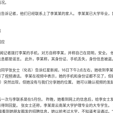
情况。
员告诉记者，他们已经联系上了李某某的家人。 李某某已大学毕业，
孩
回应
闻记者拨打李某的手机，对方自称李某，并称自己在昆明，安全。 
信息都是谣言。 此外，李某称，其身份证、手机丢失，身份信息被盗
的同学张
女士
（化名）告诉红星新闻，16日下午2点左右，她收到李
行了
视频
通话。 李某在视频中表示，她的手机和身份证都不见了，但
她）突然出现，但她没有与我们分享她的位置。 她可以确认视频的发
后一次与李联系是在5月份。 昨晚，她看到网上的信息后，给李女士
得到回复。 张女士还称，李某是云南某大学护理专业的大专学生。
我看到她朋友圈发的招聘信息，她以前考过大学，不知道考没通过。