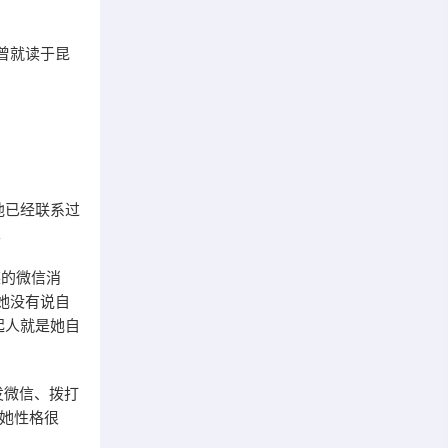
曾就读于昆
他已经联系过
。
某的微信消
她没有说自
起人就是她自
发微信、拨打
 她性格很
”