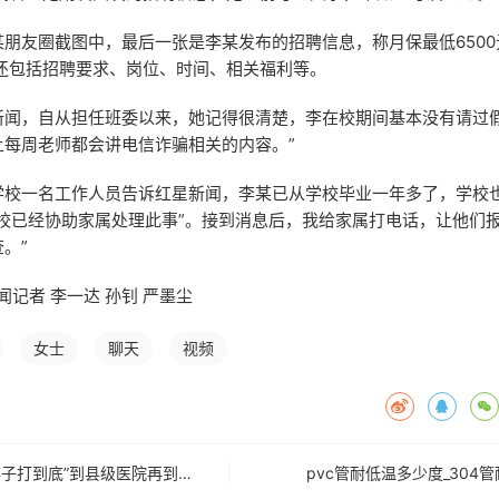
朋友圈截图中，最后一张是李某发布的招聘信息，称月保最低6500
 还包括招聘要求、岗位、时间、相关福利等。
新闻，自从担任班委以来，她记得很清楚，李在校期间基本没有请过假
上每周老师都会讲电信诈骗相关的内容。”
学校一名工作人员告诉红星新闻，李某已从学校毕业一年多了，学校
校已经协助家属处理此事”。接到消息后，我给家属打电话，让他​​们
。”
闻记者 李一达 孙钊 严墨尘
女士
聊天
视频
四川医药反腐“一竿子打到底”到县级医院再到乡镇卫生院
pvc管耐低温多少度_304