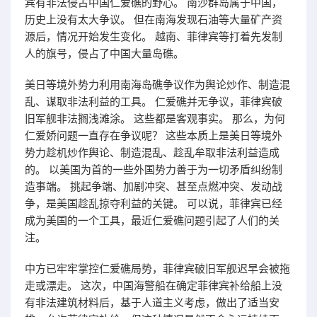
宾有非法侵占中国仁爱礁的野心。 南沙群岛属于中国，
历史上没有太大争议。 但在南海发现石油等大量矿产资
源后，情况开始发生变化。 越南、菲律宾等打着先发制
人的旗号，侵占了中国大量岛礁。
美日等境外势力利用南海岛礁争议作为舆论炒作、制造混
乱、谋取非法利益的工具。 仁爱礁并无争议，菲律宾破
旧军舰非法搁浅滩涂。 这些都是客观事实。 那么，为何
仁爱娇问题一直存在争议呢？ 这些本质上是美日等境外
势力趁机炒作舆论、制造混乱、趁乱牟取非法利益造成
的。 以美国为首的一些外国势力善于为一切矛盾纠纷制
造事端。 挑起争端、加剧冲突、甚至点燃冲突、发动战
争，是美国趁乱掠夺利益的关键。 可以说，菲律宾已经
成为美国的一个工具，最近仁爱礁问题引起了人们的关
注。
中方已牢牢掌控仁爱礁局势，菲律宾破旧军舰迟早会被拖
走或漂走。 这次，中国海警船在确定菲律宾补给船上没
有非法建筑材料后，基于人道主义考虑，做出了适当安