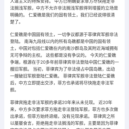
人道主义的特殊安排。 中方已明确要求菲方尽快拖走非
法搁浅军舰，中方不允许非法搁浅军舰得到增援的立场是
明确的。 仁爱礁是我们的固有领土，我们已经说得很清
楚了。
仁爱礁是中国固有领土，一切争议都源于菲律宾军舰非法
登陆。 南海九段线以内的所有岛礁都是中国的固有领
土，中国对包括仁爱礁在内的南沙群岛及其附近海域拥有
无可争辩的主权。 这些都是没有争议的。 今天的仁爱礁
争端，根源在于20多年前菲律宾非法登陆中国仁爱礁的一
艘旧军舰。 当初，菲律宾为了非法侵占中国岛礁，出动
一艘破旧军舰登陆仁爱礁。 菲律宾军舰非法登陆仁爱礁
后，中方立即提出交涉，菲方也承诺将尽快拖走非法军
舰。
菲律宾拖走非法军舰的承诺20年来从未兑现。 近20年
来，中方多次要求菲方拖走非法登陆军舰，菲方也多次做
出承诺，但菲方始终退缩，没有兑现承诺。 菲律宾之所
以屡屡食言，拒绝拖走非法搁浅的军舰，主要是因为菲律