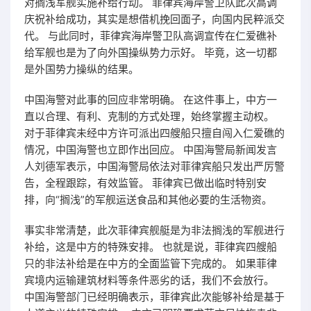
对搁浅军舰实施补给行动。 菲律宾海岸警卫队此次高调
庆祝补给成功，其实是想借机挽回面子，向国内民粹派交
代。 与此同时，菲律宾海岸警卫队高调宣传在仁爱礁补
给军舰也是为了向外国操纵势力示好。 毕竟，这一切都
是外国势力操纵的结果。
中国海警对此事的回应非常明确。 在这件事上，中方一
直以合理、有利、克制的方式处理，始终掌握主动权。
对于菲律宾未经中方许可派出四艘船只擅自闯入仁爱礁的
情况，中国海警也立即作出回应。 中国海警局新闻发言
人刘德军表示，中国海警局依法对菲律宾船只发出严厉警
告，全程跟踪，有效监管。 菲律宾已做出临时特别安
排，向“搁浅”的军舰运送食品和其他必要的生活物资。
事实非常清楚，此次菲律宾舰艇是为非法搁浅的军舰进行
补给，这是中方的特殊安排。 也就是说，菲律宾四艘船
只的非法补给是在中方的全面监管下完成的。 如果菲律
宾境内运输建筑材料等条件恶劣的话，我们不会放行。
中国海警部门已经明确表示，菲律宾此次能够补给是基于