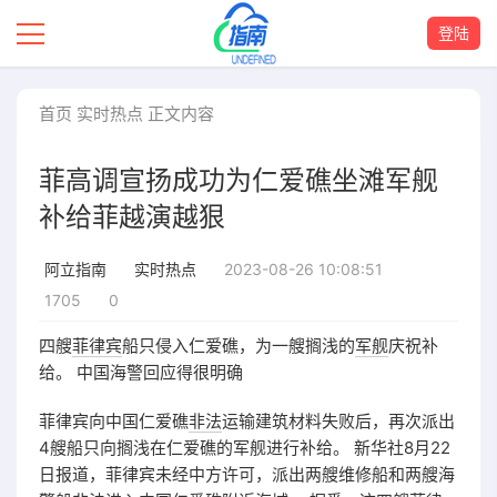
登陆
首页
实时热点
正文内容
菲高调宣扬成功为仁爱礁坐滩军舰
补给菲越演越狠
2023-08-26 10:08:51
阿立指南
实时热点
1705
0
四艘
菲律宾
船只侵入仁爱礁，为一艘搁浅的
军舰
庆祝补
给。 中国海警回应得很明确
菲律宾向中国仁爱礁
非法
运输建筑材料失败后，再次派出
4艘船只向搁浅在仁爱礁的军舰进行补给。 新华社8月22
日报道，菲律宾未经中方许可，派出两艘维修船和两艘海