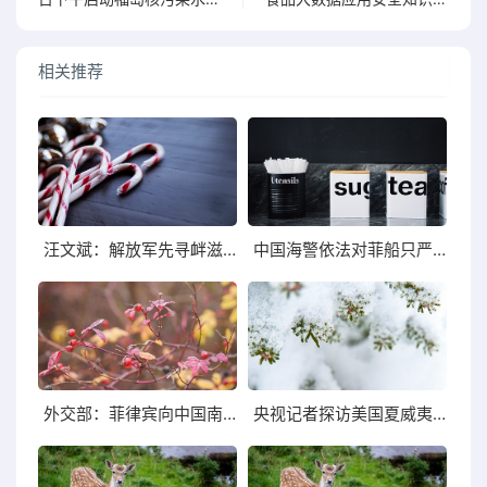
相关推荐
汪文斌：解放军先寻衅滋事在中台海地区制造事端
中国海警依法对菲船只严正警告全程跟监有效规制
外交部：菲律宾向中国南沙仁爱礁非法运送各种物资！
央视记者探访美国夏威夷毛伊岛大火中华裔居民返回拉海纳