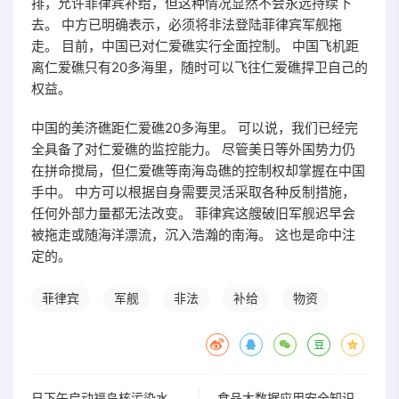
排，允许菲律宾补给，但这种情况显然不会永远持续下
去。 中方已明确表示，必须将非法登陆菲律宾军舰拖
走。 目前，中国已对仁爱礁实行全面控制。 中国飞机距
离仁爱礁只有20多海里，随时可以飞往仁爱礁捍卫自己的
权益。
中国的美济礁距仁爱礁20多海里。 可以说，我们已经完
全具备了对仁爱礁的监控能力。 尽管美日等外国势力仍
在拼命搅局，但仁爱礁等南海岛礁的控制权却掌握在中国
手中。 中方可以根据自身需要灵活采取各种反制措施，
任何外部力量都无法改变。 菲律宾这艘破旧军舰迟早会
被拖走或随海洋漂流，沉入浩瀚的南海。 这也是命中注
定的。
菲律宾
军舰
非法
补给
物资
日下午启动福岛核污染水排海专家：不信谣不传谣
食品大数据应用安全知识（大数据在食品方面的应用）