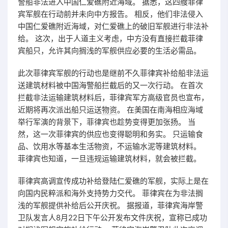
警船非法进入中国仁爱礁附近海域。 据悉，这四艘菲律
宾军舰在行动前并未向中方报告。 相反，他们非法侵入
中国仁爱礁附近海域，对仁爱礁上的破旧军舰进行非法补
给。 这次，出于人道主义考虑，中方没有直接拦截菲律
宾船只，允许其向搁浅的军舰供应必要的生活必需品。
此次菲律宾军舰的行动也是继前不久菲律宾补给船非法运
送建筑材料被中国海警船拦截后的又一次行动。 在首次
拦截非法运输建筑材料后，菲律宾军方高级官员也宣布，
近期将再次派出船只运送
物资
。 在美国在南海相应海域
举行军演的背景下，菲律宾也趁势变得更加张扬。 当
然，这一次菲律宾的供应也变得聪明和务实。 只运输食
品、饮用水等基本生活物资，不运输水泥等建筑材料。
菲律宾也知道，一旦违规运输建筑材料，就会被拦截。
菲律宾高调宣传成功补给登陆仁爱礁的军舰，实际上是在
向国内民粹派和海外支持势力交代。 菲律宾在为非法搁
浅的军舰提供补给后公开庆祝。 据报道，菲律宾海岸警
卫队发言人8月22日下午公开发布文件庆祝，宣称已成功