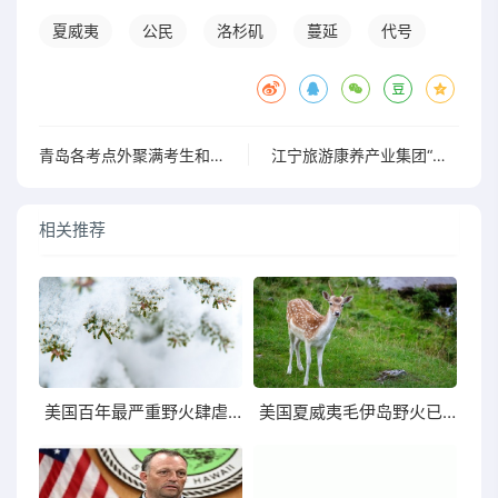
夏威夷
公民
洛杉矶
蔓延
代号
青岛各考点外聚满考生和家长妈妈穿旗袍来送考
江宁旅游康养产业集团“夏日夜经济”新篇章
相关推荐
美国百年最严重野火肆虐夏威夷，美媒辟谣：毫无准备
美国夏威夷毛伊岛野火已造成至少93人死亡人数仍将上升