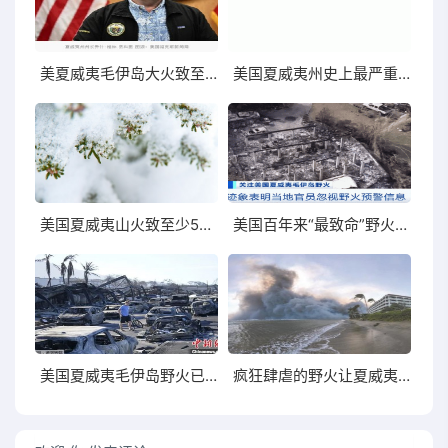
美夏威夷毛伊岛大火致至少93人死亡搜救人员发现遗骸
美国夏威夷州史上最严重自然灾害致61人死亡
美国夏威夷山火致至少55人死亡专家:气候变化加剧
美国百年来“最致命”野火，已致93人遇难
美国夏威夷毛伊岛野火已致93人死亡美媒:已成最致命野火
疯狂肆虐的野火让夏威夷毛伊岛面目全非