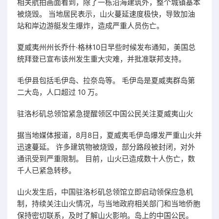
相关航拍画面看到，除了一栋沿海建筑外，整个城镇基本
被烧毁。 当地居民表示，山火蔓延速度极快，导致加油
站和岸边游艇发生爆炸，造成严重人员伤亡。
夏威夷州州长乔什·格林10日早些时候发布通知，美国总
统拜登已宣布该州发生重大灾难，并批准联邦支持。
毛伊县包括毛伊岛、拉奈岛等。 毛伊岛是夏威夷群岛第
二大岛，人口超过 10 万。
驻洛杉矶总领馆紧急提醒领区中国公民关注夏威夷山火
据当地媒体报道，8月8日，夏威夷毛伊岛爆发严重山火并
迅速蔓延。 许多建筑物被烧毁，部分路段被封闭，对外
通讯受到严重限制。 目前，山火已造成数十人伤亡，数
千人已紧急转移。
山火发生后，中国驻洛杉矶总领馆立即启动领保应急机
制，持续关注山火情况，与当地政府相关部门和当地侨胞
保持密切联系，及时了解山火影响。岛上的中国公民。