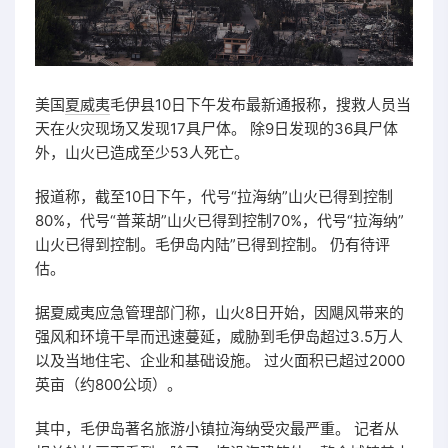
美国
夏威夷
毛伊县10日下午发布最新通报称，搜救人员当
天在火灾现场又发现17具尸体。 除9日发现的36具尸体
外，山火已造成至少53人死亡。
报道称，截至10日下午，代号“拉海纳”山火已得到控制
80%，代号“普莱胡”山火已得到控制70%，代号“拉海纳”
山火已得到控制。毛伊岛内陆”已得到控制。 仍有待评
估。
据夏威夷应急管理部门称，山火8日开始，因飓风带来的
强风和环境干旱而迅速蔓延，威胁到毛伊岛超过3.5万人
以及当地住宅、企业和基础设施。 过火面积已超过2000
英亩（约800公顷）。
其中，毛伊岛著名旅游小镇拉海纳受灾最严重。 记者从