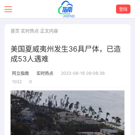
登陆
首页
实时热点
正文内容
美国夏威夷州发生36具尸体，已造
成53人遇难
2023-08-16 09:08:36
阿立指南
实时热点
1022
0