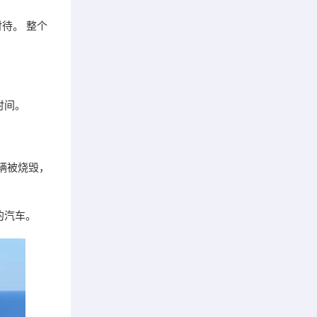
待。 整个
时间。
辆被烧毁，
的汽车。