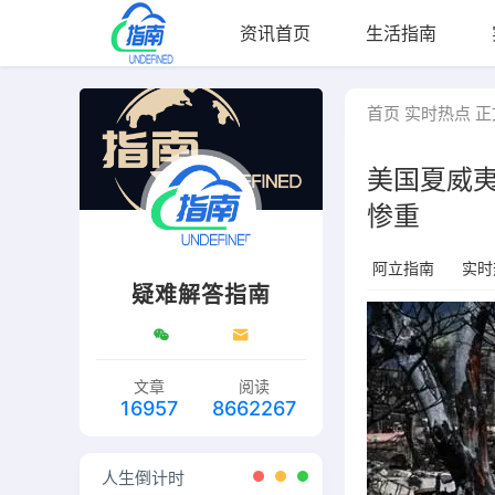
资讯首页
生活指南
首页
实时热点
正
美国夏威
惨重
阿立指南
实时
疑难解答指南
文章
阅读
16957
8662267
人生倒计时