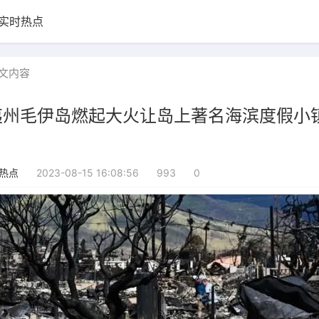
实时热点
文内容
夷州毛伊岛燃起大火让岛上著名海滨度假小
2023-08-15 16:08:56
993
0
热点