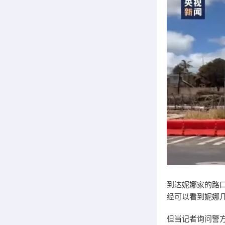
到达妮娜家的路
经可以看到妮娜
但当记者询问警