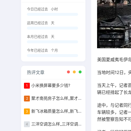
今日已经过去
小时
这周已经过去
天
本月已经过去
天
今年已经过去
个月
美国夏威夷毛伊
热评文章
当地时间12日，
当天上午，记者
小米换屏幕要多少钱?
1
辆已经排起了长
聚才南苑房子怎么样_聚才南苑的容积率是
2
途中，与记者同
新飞冰箱质量怎么样_新飞冰箱质量怎么样好不好
3
车辆较多，记者
然被警察告知不
三洋空调怎么样_三洋空调怎么样好不好
4