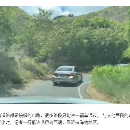
的道路都是蜿蜒的山路，很多路段只能容一辆车通过。 与其他居民的
半小时，记者一行抵达毛伊岛西端，靠近拉海纳地区。