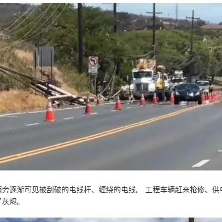
两旁逐渐可见被刮破的电线杆、缠绕的电线。 工程车辆赶来抢修、供
了灰烬。