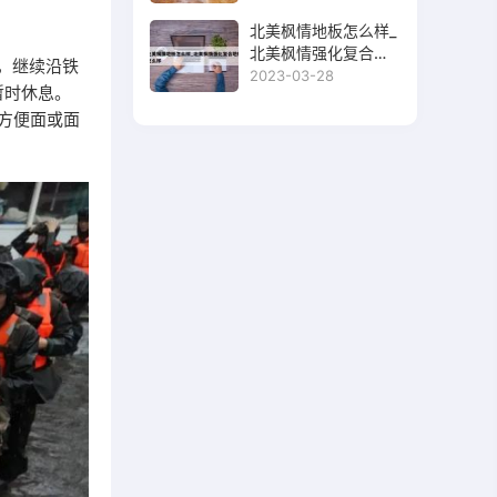
北美枫情地板怎么样_
北美枫情强化复合地
，继续沿铁
板怎么样
2023-03-28
暂时休息。
方便面或面