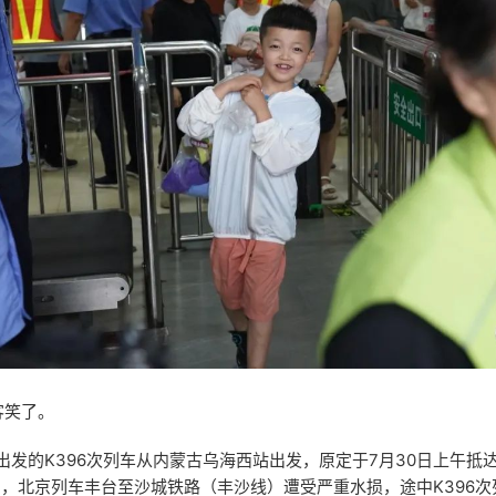
客笑了。
点出发的K396次列车从内蒙古乌海西站出发，原定于7月30日上午抵
响，北京列车丰台至沙城铁路（丰沙线）遭受严重水损，途中K396