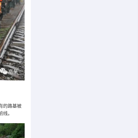
有的路基被
前线。