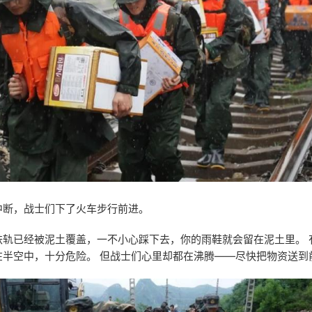
中断，战士们下了火车步行前进。
铁轨已经被泥土覆盖，一不小心踩下去，你的雨鞋就会留在泥土里。 
在半空中，十分危险。 但战士们心里却都在沸腾——尽快把物资送到