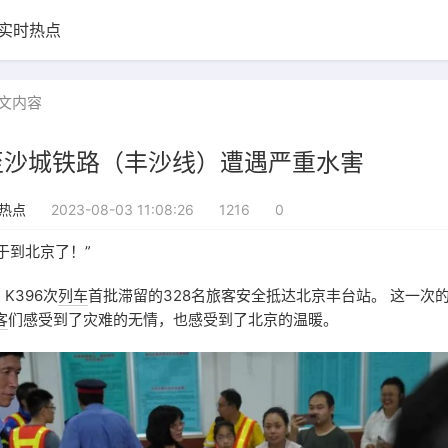
实时热点
文内容
至沙城铁路（丰沙线）遭遇严重水害
2023-08-03 11:08:26
1216
0
热点
于到北京了！”
K396次
列车
首批滞留的328名旅客安全抵达北京丰台站。 这一次
客
们感受到了灾难的无情，也感受到了北京的温暖。