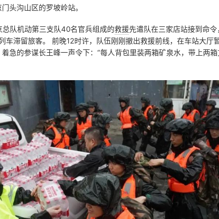
京门头沟山区的罗坡岭站。
京总队机动第三支队40名官兵组成的
救援
先遣队在三家店站接到命令
次列车滞留旅客。 前晚12时许，队伍刚刚撤出救援前线，在车站大厅
，着急的参谋长王峰一声令下：“每人背包里装两箱矿泉水，带上两箱