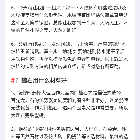
5、今天就让我们一起来了解一下木纹砖有哪些贴法以及
木纹砖美缝用什么颜色吧。木纹砖有哪些贴法简单直铺法
这种至为简单铺贴，总能让我想到一个词：大巧无工。木
纹的自然朴野之美，天然去雕饰。
6、砖缝直线度等。发现问题，马上修整，严重的撬开木
纹砖重新铺贴。第十步：填缝 如要填缝则待水泥干了后
用铁钩勾缝，再配以搭配颜色的填缝剂填缝。以上就是木
纹砖的铺贴方法的相关内容介绍，希望对您有所帮助。
门槛石用什么材料好
1、装修时选择大理石作为室内门槛石才是最佳的选择，
首先大理石的优势就是硬度和耐磨性都非常好，这是瓷砖
无法代替，作为门槛石，这两个因素又是非常重要，所以
大理石完胜瓷砖。
2、推荐的门槛石材料包括花岗岩、大理石、石英岩、沙
岩等天然石材以及仿古砖、陶瓷砖等人造材料。最终的选