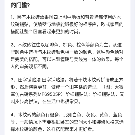
的门槛?
1、卧室木纹砖效果图四上图中地板和背景墙都使用的木
纹砖铺贴，使墙壁与地板能够很好的相呼应，欧式家居的
搭配让整个卧室看起来更加的时尚。
2、木纹砖往往以咖啡色、棕色、棕色等颜色为主，从这
些颜色中选择与木纹砖颜色相一致的颜色，这种颜色绝对
是完美的搭配，可以达到瓷砖与美线为一体的效果。每个
人的审美观都不同。
3、田字铺贴法 田字铺贴法，将若干块木纹砖拼接成正方
形，然后横竖更替，做成一个田字格的造型。（图：大将
军仿古砖系列MF69505P）阶梯铺贴法：阶梯铺贴法，又
叫步步高拼法，在生活中也很常见。
4、木纹砖的颜色有很多，比如白色、灰色、黄色、蓝色
等，一般情况下需要根据卧室的空间大小和装修风格来选
择木纹砖的颜色，这样搭配起来才更好看。