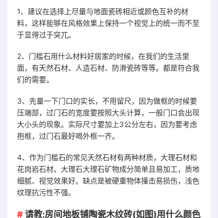
1、建议在选择上尽量与地面瓷砖相近或颜色互补的材
料，这样能够在风格效果上保持一个视觉上的统一而不至
于显得过于突兀。
2、门槛石用什么材料好居家的时候，在我们的生活里
面，有天然石材、人造石材、防滑瓷砖等等。都是符合我
们的需要。
3、先量一下门口的实长，不用留尺，因为做框的时候要
压端部，过门石的宽度要按照大头计算，一般门口会出现
大小头的现象。实际尺寸要加上3公分左右，因为要考虑
抱框，过门石最好喝外框一齐。
4、作为门槛石的常见天然石材有两种材质，大理石材和
花岗岩石材。大理石大理石矿物成分简单且易加工，质地
细腻、视觉效果好。缺点是被硬重物体撞击易损伤，浅色
纹理抗污性不强。
请教:房间地板铺陶瓷木纹砖(如图)用什么颜色